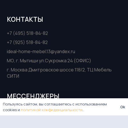
КОНТАКТЫ
+7 (495) 518-84-82
+7 (925) 518-84-82
ideal-home-mebel.13@yandex.ru
МО, г. Мытищи ул.Сукромка 24 (ОФИС)
г. Москва Дмитровское шоссе 118/2, ТЦ Мебель
СИТИ
МЕССЕНДЖЕРЫ
Пользуясь сайтом, вы соглашаетесь с использованием
Ok
Telegram
cookies и
политикой конфиденциальности
.
VK