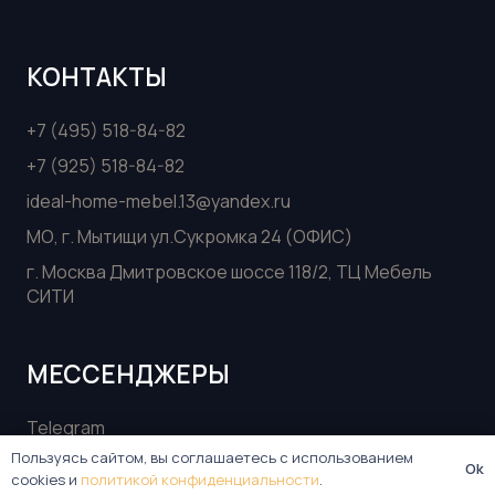
КОНТАКТЫ
+7 (495) 518-84-82
+7 (925) 518-84-82
ideal-home-mebel.13@yandex.ru
МО, г. Мытищи ул.Сукромка 24 (ОФИС)
г. Москва Дмитровское шоссе 118/2, ТЦ Мебель
СИТИ
МЕССЕНДЖЕРЫ
Telegram
Пользуясь сайтом, вы соглашаетесь с использованием
VK
Ok
cookies и
политикой конфиденциальности
.