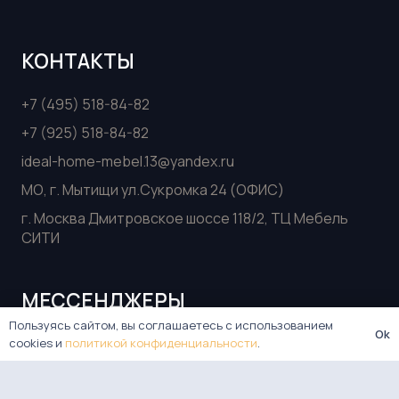
КОНТАКТЫ
+7 (495) 518-84-82
+7 (925) 518-84-82
ideal-home-mebel.13@yandex.ru
МО, г. Мытищи ул.Сукромка 24 (ОФИС)
г. Москва Дмитровское шоссе 118/2, ТЦ Мебель
СИТИ
МЕССЕНДЖЕРЫ
Пользуясь сайтом, вы соглашаетесь с использованием
Ok
Telegram
cookies и
политикой конфиденциальности
.
VK